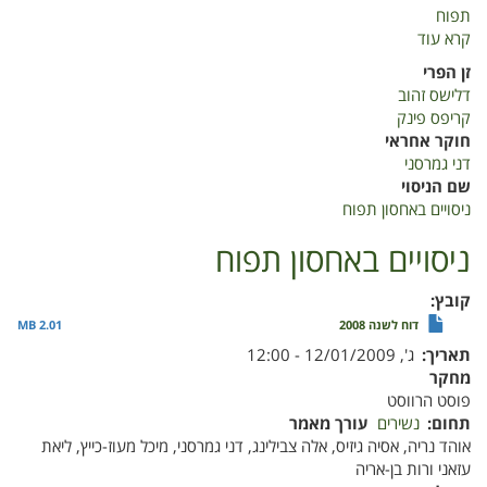
תפוח
קרא עוד
על
ניסויים
זן הפרי
באחסון
דלישס זהוב
תפוח
קריפס פינק
חוקר אחראי
דני גמרסני
שם הניסוי
ניסויים באחסון תפוח
ניסויים באחסון תפוח
קובץ
דוח לשנה 2008
2.01 MB
תאריך
ג', 12/01/2009 - 12:00
מחקר
פוסט הרווסט
תחום
נשירים
עורך מאמר
אוהד נריה, אסיה גיזיס, אלה צבילינג, דני גמרסני, מיכל מעוז-כייץ, ליאת
עזאני ורות בן-אריה