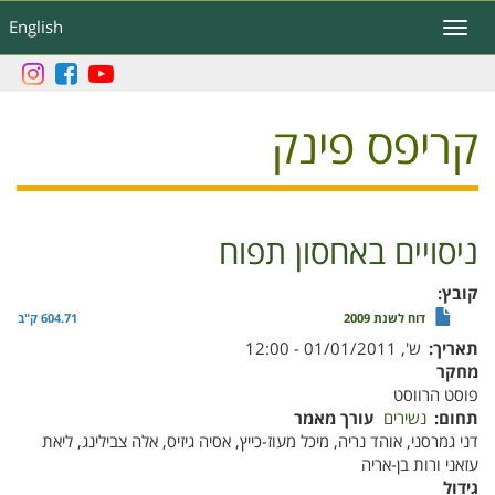
דילוג
English
Toggle
לתוכן
navigation
העיקרי
קריפס פינק
ניסויים באחסון תפוח
קובץ
דוח לשנת 2009
604.71 ק"ב
תאריך
ש', 01/01/2011 - 12:00
מחקר
פוסט הרווסט
תחום
נשירים
עורך מאמר
דני גמרסני, אוהד נריה, מיכל מעוז-כייץ, אסיה גיזיס, אלה צבילינג, ליאת
עזאני ורות בן-אריה
גידול