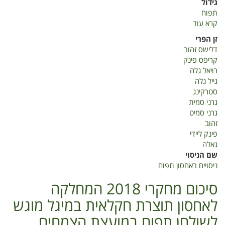
גידול
תפוח
קרא עוד
על
ניסויים
זן הפרי
באחסון
דלישס זהוב
תפוח
קריפס פינק
רויאל גלה
גייל גלה
סטרקינג
גרני סמית
גרני סמיט
זהוב
פינק ליידי
גאלה
שם הניסוי
ניסויים באחסון תפוח
סיכום מחקרי 2018 המחלקה
לאחסון תוצרת חקלאית במיגל מוגש
לשולחן תפוח במועצת הצמחים