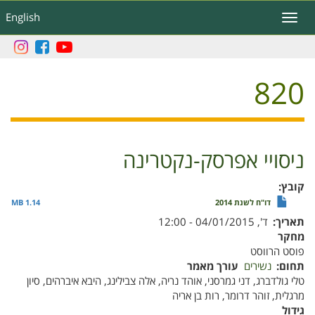
דילוג
English
Toggle
לתוכן
navigation
העיקרי
820
ניסויי אפרסק-נקטרינה
קובץ
דו"ח לשנת 2014
1.14 MB
תאריך
ד', 04/01/2015 - 12:00
מחקר
פוסט הרווסט
תחום
נשירים
עורך מאמר
טלי גולדברג, דני גמרסני, אוהד נריה, אלה צבילינג, היבא איברהים, סיון
מרגלית, זוהר דרומר, רות בן אריה
גידול