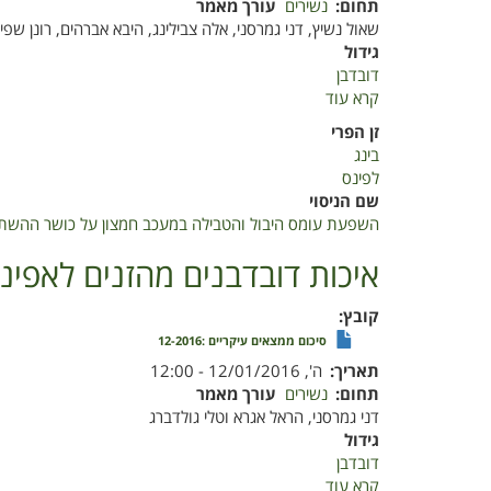
תחום
נשירים
עורך מאמר
שאול נשיץ, דני גמרסני, אלה צבילינג, היבא אברהים, רונן שפי
גידול
דובדבן
קרא עוד
על
השפעת
זן הפרי
עומס
בינג
היבול
לפינס
והטבילה
שם הניסוי
במעכב
השפעת עומס היבול והטבילה במעכב חמצון על כושר ההשתמר
חמצון
על
איכות דובדבנים מהזנים לאפינ
כושר
ההשתמרות
קובץ
של
סיכום ממצאים עיקריים :12-2016
דובדבנים
תאריך
ה', 12/01/2016 - 12:00
מהזנים
תחום
נשירים
עורך מאמר
בינג
דני גמרסני, הראל אגרא וטלי גולדברג
ולפינס
גידול
דובדבן
קרא עוד
על