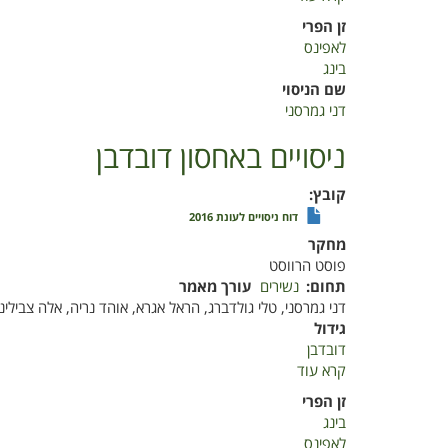
איכות
זן הפרי
דובדבנים
לאפינס
מהזנים
בינג
לאפינס
שם הניסוי
ובינג
דני גמרסני
שנטבלו
בתמיסת
ניסויים באחסון דובדבן
חומצה
אוקסלית
קובץ
ואוחסנו
דוח ניסויים לעונת 2016
בקירור.
מחקר
פוסט הרווסט
תחום
נשירים
עורך מאמר
דני גמרסני, טלי גולדברג, הראל אגרא, אוהד נריה, אלה צבילינג
גידול
דובדבן
קרא עוד
על
ניסויים
זן הפרי
באחסון
בינג
דובדבן
לאפינס