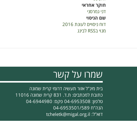
חוקר אחראי
דני גמרסני
שם הניסוי
דוח ניסויים לעונת 2016
מנוי בRSS לבינג
שמרו על קשר
בית מיג"ל אזור תעשיה דרומי קרית שמונה
כתובת למכתבים: ת.ד. 831 קרית שמונה 11016
טלפון: 04-6953508 פקס: 04-6944980
הנה"ח 04-6953501/589
דוא"ל:
tcheletk@migal.org.il