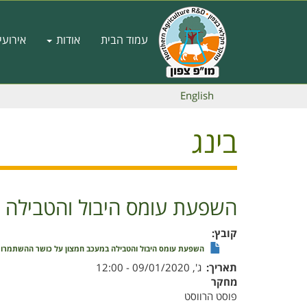
דילוג
לתוכן
Main
העיקרי
עמוד הבית
אודות
אירועי
navigation
English
בינג
השפעת עומס היבול והטבילה ב
קובץ
השפעת עומס היבול והטבילה במעכב חמצון על כושר ההשתמרות ש
תאריך
ג', 09/01/2020 - 12:00
מחקר
פוסט הרווסט