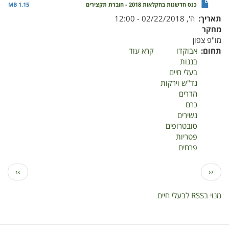
כנס חדשנות בחקלאות 2018 - חוברת תקצירים
1.15 MB
תאריך
ה', 02/22/2018 - 12:00
מחקר
מו"פ צפון
תחום
אבוקדו
קרא עוד
על
בננות
כנס
בעלי חיים
חדשנות
גד"ש וירקות
בחקלאות
הדרים
2018
כרם
-
נשירים
חוברת
סובטרופים
תקצירים
פטריות
פרחים
דפדוף
הדף
הדף
››
‹‹
הקודם
הבא
מנוי בRSS לבעלי חיים