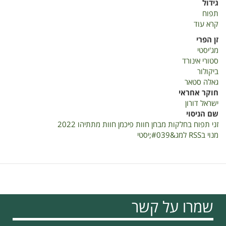
גידול
תפוח
קרא עוד
על
זני
זן הפרי
תפוח
מג'יסטי
בחלקות
סטורי אינורד
מבחן
ביקולור
חוות
גאלה סטאר
פיכמן
חוקר אחראי
חוות
ישראל דורון
מתתיהו
שם הניסוי
2022
זני תפוח בחלקות מבחן חוות פיכמן חוות מתתיהו 2022
מנוי בRSS למג&#039;יסטי
שמרו על קשר