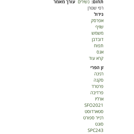
תחום
נשירים
עורך מאמר
רפי שטרן
גידול
אפרסק
שזיף
משמש
דובדבן
תפוח
אגס
קרא עוד
על
אינטרודוקציה
זן הפרי
בנשירים
רגינה
סקנה
פרטרד
פרדיבה
ארליז
SFO2021
סטארדוסט
רנייר ספורט
סונט
SPC243