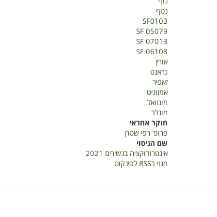
נוף
נטף
SF0103
SF 05079
SF 07013
SF 06108
אורין
גראנט
זאפיר
אמזוניט
מונוואל
מונלב
חוקר אחראי
פרופ' רפי שטרן
שם הניסוי
אינטרודוקציה בנשירים 2021
מנוי בRSS לפינקוט