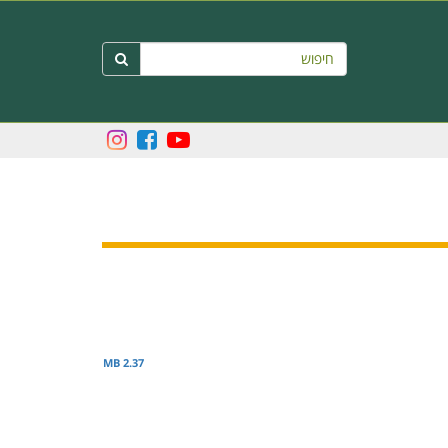
חיפוש

2.37 MB