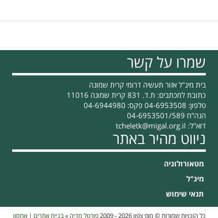
גבעולי
אדמונית
קטופים
שמרו על קשר
בית מיג"ל אזור תעשיה דרומי קרית שמונה
כתובת למכתבים: ת.ד. 831 קרית שמונה 11016
טלפון: 04-6953508 פקס: 04-6944980
הנה"ח 04-6953501/589
דוא"ל:
tcheletk@migal.org.il
ניווט מהיר באתר
מטאורולוגיה
מיג"ל
תנאי שימוש
כל הזכויות שמורות © מופ צפון 2026 - 2009
פורטל מדיה
»
בניית אתרים
|
אחסון