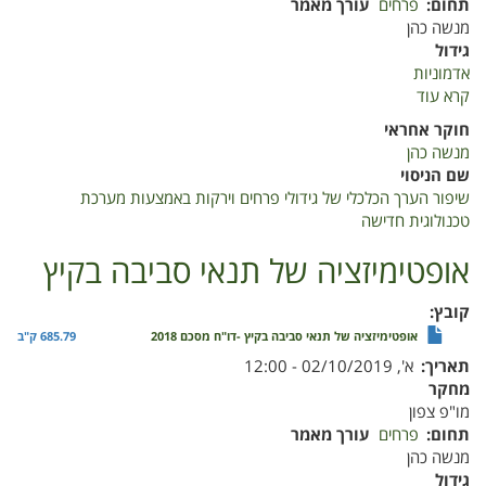
תחום
פרחים
עורך מאמר
מנשה כהן
גידול
אדמוניות
קרא עוד
על
שיפור
חוקר אחראי
הערך
מנשה כהן
הכלכלי
שם הניסוי
של
שיפור הערך הכלכלי של גידולי פרחים וירקות באמצעות מערכת
גידולי
טכנולוגית חדישה
פרחים
וירקות
אופטימיזציה של תנאי סביבה בקיץ
באמצעות
מערכת
קובץ
טכנולוגית
אופטימיזציה של תנאי סביבה בקיץ -דו"ח מסכם 2018
685.79 ק"ב
חדישה
תאריך
א', 02/10/2019 - 12:00
מחקר
מו"פ צפון
תחום
פרחים
עורך מאמר
מנשה כהן
גידול