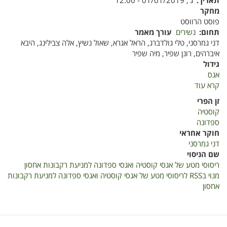
תאריך
ג', 01/01/2019 - 12:00
מחקר
פוסט הרווסט
תחום
נשירים
עורך מאמר
דני גמרסני, טלי גולדברג, הראל אגרא, שאול נשיץ, אלה צבילינג, היבא
איברהים, רונן שפיר, מיה שפיר
גידול
אגס
קרא עוד
על
ריסוסי
זן הפרי
מטע
קוסטיה
של
ספדונה
אגסי
חוקר אחראי
קוסטיה
דני גמרסני
ואגסי
שם הניסוי
ספדונה
ריסוסי מטע של אגסי קוסטיה ואגסי ספדונה למניעת רקבונות אחסון
למניעת
מנוי בRSS לריסוסי מטע של אגסי קוסטיה ואגסי ספדונה למניעת רקבונות
רקבונות
אחסון
אחסון