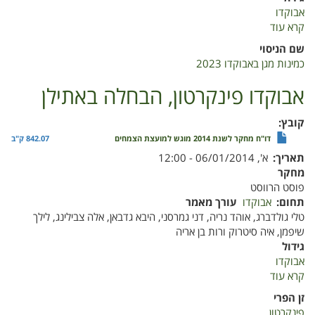
אבוקדו
קרא עוד
על
מדריך
שם הניסוי
לכנימות
כמינות מגן באבוקדו 2023
מגן
באבוקדו
אבוקדו פינקרטון, הבחלה באתילן
אפריל
2023
קובץ
דו"ח מחקר לשנת 2014 מוגש למועצת הצמחים
842.07 ק"ב
תאריך
א', 06/01/2014 - 12:00
מחקר
פוסט הרווסט
תחום
אבוקדו
עורך מאמר
טלי גולדברג, אוהד נריה, דני גמרסני, היבא גדבאן, אלה צבילינג, לילך
שיפמן, איה סיטרוק ורות בן אריה
גידול
אבוקדו
קרא עוד
על
אבוקדו
זן הפרי
פינקרטון,
פינקרטון