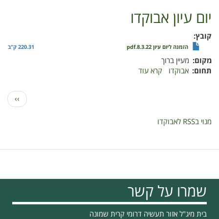
יום עיון אבוקדו
קובץ
הזמנה ליום עיון 8.3.22.pdf
220.31 ק"ב
מקום
מעיין ברוך
תחום
אבוקדו
קרא עוד
על
יום
עיון
דפדוף
הדף
››
אבוקדו
הבא
מנוי בRSS לאבוקדו
שמרו על קשר
בית מיג"ל אזור תעשיה דרומי קרית שמונה