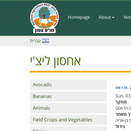
Skip
to
main
Homepage
About
Nor
Main
content
Menu
-
עברית
English
אחסון ליצ'י
Branches
Avocado
1.35 MB
Sun, 03
Bananas
מחקר
Animals
פוסט הר
עורך מ
Field Crops and Vegetables
אוהד נריה
גידול