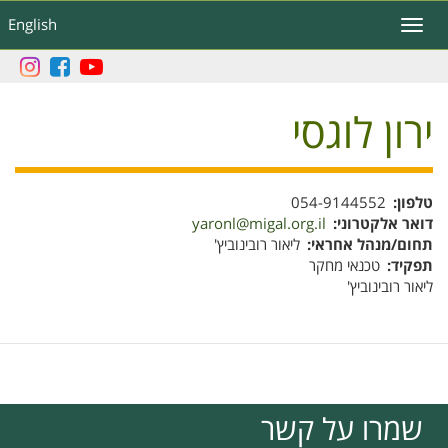
דילוג
English
Toggle
לתוכן
navigation
העיקרי
ירון לוגסי
טלפון
054-9144552
דואר אלקטרוני
yaronl@migal.org.il
תחום/מנהל אחראי
ליאור רובינוביץ'
תפקיד
טכנאי מחקר
ליאור רובינוביץ'
שמרו על קשר