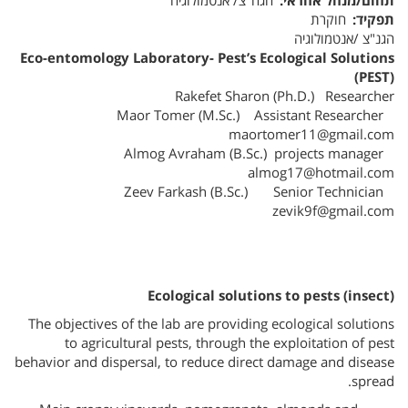
תחום/מנהל אחראי
הגה"צ/ אנטמולוגיה
תפקיד
חוקרת
הגנ"צ /אנטמולוגיה
Eco-entomology Laboratory- Pest’s Ecological Solutions
(PEST)
Rakefet Sharon (Ph.D.) Researcher
Maor Tomer (M.Sc.) Assistant Researcher
maortomer11@gmail.com
Almog Avraham (B.Sc.) projects manager
almog17@hotmail.com
Zeev Farkash (B.Sc.) Senior Technician
zevik9f@gmail.com
Ecological solutions to pests (insect)
The objectives of the lab are providing ecological solutions
to agricultural pests, through the exploitation of pest
behavior and dispersal, to reduce direct damage and disease
spread.