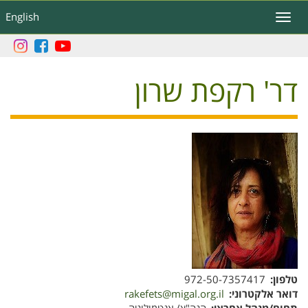
דילוג
English
Toggle
לתוכן
navigation
העיקרי
דר' רקפת שרון
טלפון
972-50-7357417
דואר אלקטרוני
rakefets@migal.org.il