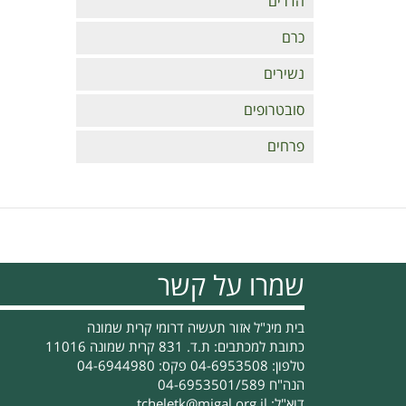
הדרים
כרם
נשירים
סובטרופים
פרחים
שמרו על קשר
בית מיג"ל אזור תעשיה דרומי קרית שמונה
כתובת למכתבים: ת.ד. 831 קרית שמונה 11016
טלפון: 04-6953508 פקס: 04-6944980
הנה"ח 04-6953501/589
דוא"ל:
tcheletk@migal.org.il