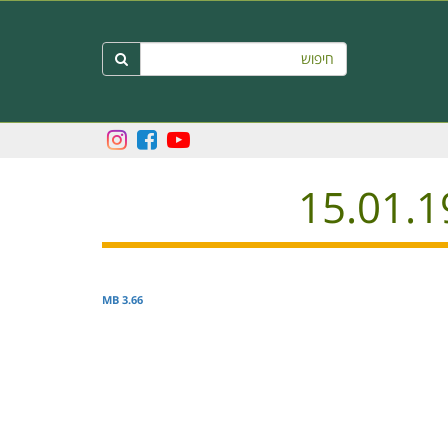
חיפוש

3.66 MB