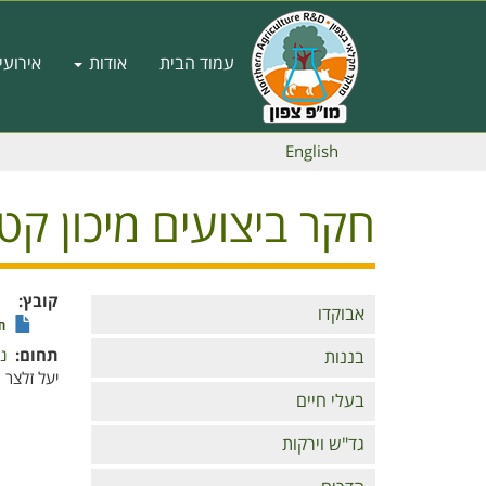
דילוג
לתוכן
Main
העיקרי
עמוד הבית
אודות
אירועי
navigation
English
חקר ביצועים מיכון קטיף- 
קובץ
Branches
אבוקדו
חק
תחום
נ
בננות
יעל זלצר
בעלי חיים
גד"ש וירקות