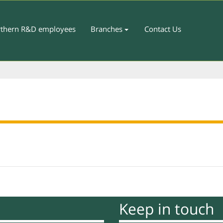
thern R&D employees
Branches
Contact Us
Keep in touch