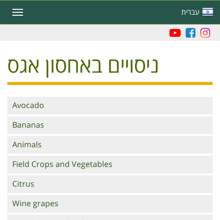
Skip
עברית
Toggle
to
navigation
main
content
ניסויים באחסון אגס
Branches
Avocado
Bananas
Animals
Field Crops and Vegetables
Citrus
Wine grapes