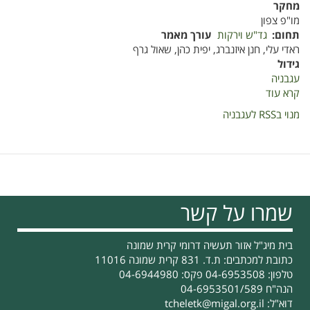
מחקר
מו"פ צפון
תחום
גד"ש וירקות
עורך מאמר
ראדי עלי, חנן איזנברג, יפית כהן, שאול גרף
גידול
עגבניה
קרא עוד
על
שיפור
מנוי בRSS לעגבניה
ממשק
הדברת
עלקת
בעגבניות
באמצעות
שילוב
שמרו על קשר
של
דיגום
מיטבי,
בית מיג"ל אזור תעשיה דרומי קרית שמונה
אבחון
כתובת למכתבים: ת.ד. 831 קרית שמונה 11016
מולקולרי
טלפון: 04-6953508 פקס: 04-6944980
ו'פקעית'
הנה"ח 04-6953501/589
דוא"ל:
tcheletk@migal.org.il