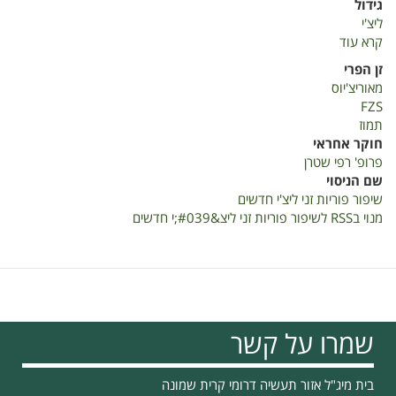
גידול
ליצ'י
קרא עוד
על
ליצ'י-
זן הפרי
דוח
מאוריצ'יוס
שנתי
FZS
2021
תמוז
למדע"ר
חוקר אחראי
פרופ' רפי שטרן
שם הניסוי
שיפור פוריות זני ליצ'י חדשים
מנוי בRSS לשיפור פוריות זני ליצ&#039;י חדשים
שמרו על קשר
בית מיג"ל אזור תעשיה דרומי קרית שמונה