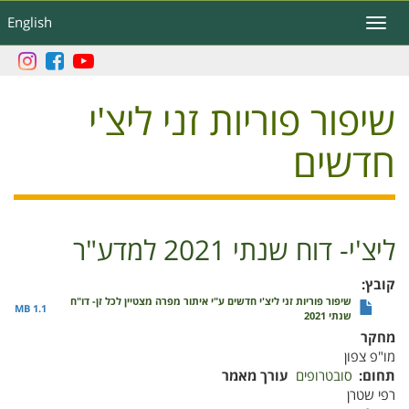
דילוג
English
Toggle
לתוכן
navigation
העיקרי
שיפור פוריות זני ליצ'י
חדשים
ליצ'י- דוח שנתי 2021 למדע"ר
קובץ
שיפור פוריות זני ליצ'י חדשים ע"י איתור מפרה מצטיין לכל זן- דו"ח
1.1 MB
שנתי 2021
מחקר
מו"פ צפון
תחום
סובטרופים
עורך מאמר
רפי שטרן