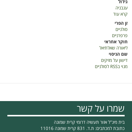
גידול
עגבניה
קרא עוד
על
השפעת
זן הפרי
דישון
סולניים
על
פרפרניים
מזיקים
חוקר אחראי
-
ליאורה שאלתיאל
דוח
שם הניסוי
תמיכות
דישון על מזיקים
מסכם
מנוי בRSS לסולניים
2017-
2019
שמרו על קשר
בית מיג"ל אזור תעשיה דרומי קרית שמונה
כתובת למכתבים: ת.ד. 831 קרית שמונה 11016