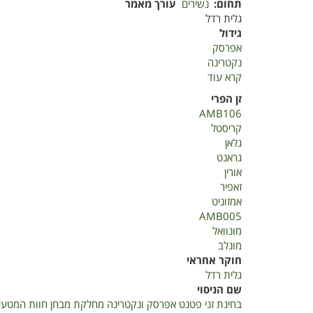
תחום
נשירים
עורך מאמר
גלית רדל
גידול
אפרסק
נקטרינה
קרא עוד
על
בחינת
זן הפרי
זני
AMB106
אפרסק
קריסטל
ונקטרינה
גלאן
פטנט
גראנט
חוות
אורין
מטעים
זאפיר
2019
אמזוניט
AMB005
מונוואל
מונלב
חוקר אחראי
גלית רדל
שם הניסוי
בחינת זני פטנט אפרסק ונקטרינה מחלקת מבחן חוות המטעים 19