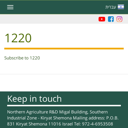
Skip
עברית
Toggle
to
navigation
main
content
1220
Subscribe to 1220
Keep in touch
Northern Agriculture R&D Migal Building, Southern
Industrial Zone - Kiryat Shemona Mailing address: P.O.B.
831 Kiryat Shemona 11016 Israel Tel: 972-4-6953508