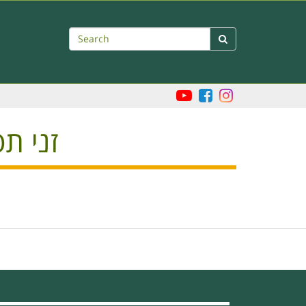
Search

זני תפ