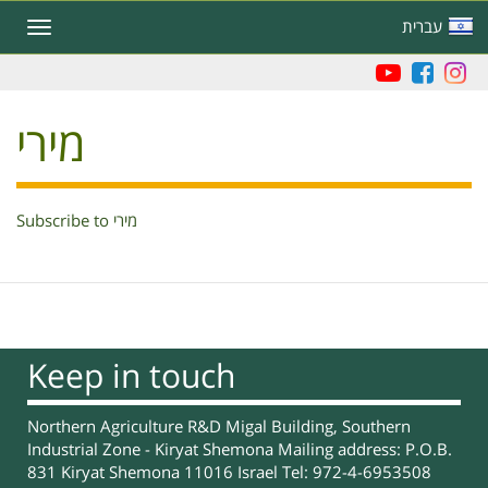
Skip
עברית
Toggle
to
navigation
main
content
מירי
Subscribe to מירי
Keep in touch
Northern Agriculture R&D Migal Building, Southern
Industrial Zone - Kiryat Shemona Mailing address: P.O.B.
831 Kiryat Shemona 11016 Israel Tel: 972-4-6953508