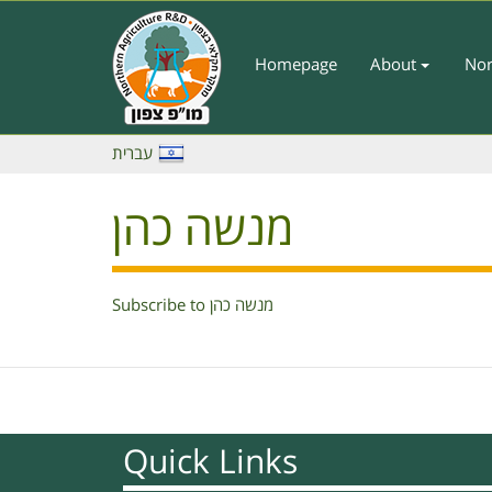
Skip
to
main
Homepage
About
Nor
Main
content
Menu
-
עברית
English
מנשה כהן
Subscribe to מנשה כהן
Quick Links