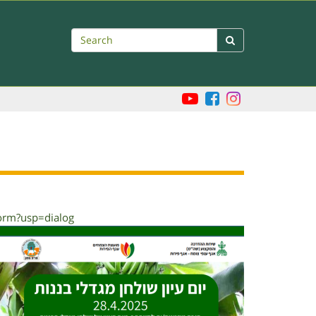
Search

rm?usp=dialog