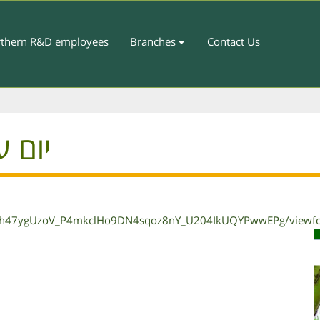
thern R&D employees
Branches
Contact Us
יום ע
cpGh47ygUzoV_P4mkclHo9DN4sqoz8nY_U204IkUQYPwwEPg/viewfo