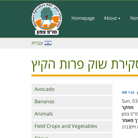
Skip
to
main
Homepage
About
Nor
Main
content
Menu
-
עברית
English
קירת שוק פרות הקיץ
Branches
Avocado
1.63 MB
Sun, 03
Bananas
מחקר
Animals
ו"פ צפון
ך מאמר
Field Crops and Vegetables
 וייסנברג