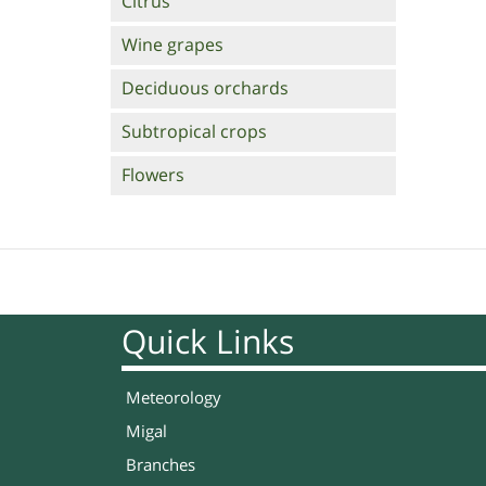
Citrus
Wine grapes
Deciduous orchards
Subtropical crops
Flowers
Quick Links
Meteorology
Migal
Branches