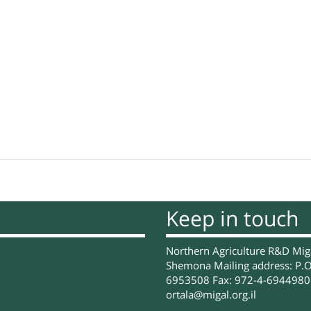
Keep in touch
Northern Agriculture R&D Migal
Shemona Mailing address: P.O
6953508 Fax: 972-4-6944980 
ortala@migal.org.il