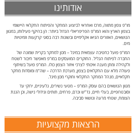
אודותינו
מו"פ צפון מתווה, מרכז ואחראי לביצוע המחקר והפיתוח החקלאי היישומי
בצפון הארץ והוא המו"פ הפריפריאלי הגדול ביותר: הן בהיקף פעילותו, במגוון
הנושאים, האזורים הגיאו אקלימיים ובשונות רבה בסוגי קרקעות וזמינויות
מים.
המו"פ פועל כחטיבה עצמאית במיגל – מכון למחקר בקרית שמונה של
החברה לפיתוח הגליל. החוקרים המועסקים במו"פ מאפשר חיבור לשטח
ולקהילה ומתן מענה איכותי לצרכי איזור הצפון כולו. המו"פ פועל בשיתוף
פעולה מלא עם החקלאים בצפון, מערכת הדרכה – שה"מ ומוסדות מחקר
חקלאיים, מנהל המחקר החקלאי וחוקרי מכון מיגל.
מגוון הנושאים בהם עוסק המו"פ – מטעי נשירים, גלעיניים, ירוקי עד
וסובטרופיים, בעלי חיים, גד"ש וכרם, פרחים, תותים וגידולי נישה, וכן הגנת
הצומח, שטחי מרעה ונושאי סביבה.
הרצאות מקצועיות